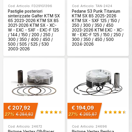
Cod. Articolo: FD291G1396
Cod. Articolo: TAN-2424
Pastiglie posteriori
Pedane S3 Punk Titanium
sinterizzate Galfer KTM SX
KTM SX 85 2025-2026
65 2023-2026 KTM SX 85
KTM SX - SXF 125 / 150 /
2021-2026 KTM SX - XC-
250 / 300 / 350 / 450
W - EXC - SXF - EXC-F 125
2023-2026 KTM EXC - XC-
/ 144 / 150 / 200 / 250 /
W - EXC-F 125 / 150 / 250 /
300 / 350 / 400 / 450 /
300 / 350 / 450 / 500
500 / 505 / 525 / 530
2024-2026
2003-2026
€ 207,92
€ 194,09
27%
27%
€ 284,82
€ 265,87
Cod. Articolo: 24672
Cod. Articolo: 24696
Pistone Vertex GP-Racer
Pistone Vertex Replica