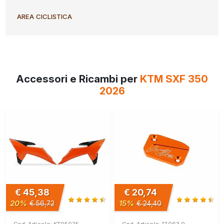
AREA CICLISTICA
Accessori e Ricambi per
KTM SXF 350
2026
€ 45,38
€ 20,74
20%
15%
€ 56,72
€ 24,40