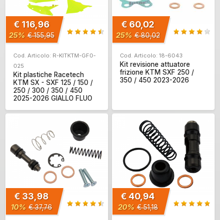
€ 116,96
€ 60,02
25%
25%
€ 155,95
€ 80,02
Cod. Articolo: R-KITKTM-GF0-
Cod. Articolo: 18-6043
Kit revisione attuatore
025
frizione KTM SXF 250 /
Kit plastiche Racetech
350 / 450 2023-2026
KTM SX - SXF 125 / 150 /
250 / 300 / 350 / 450
2025-2026 GIALLO FLUO
€ 33,98
€ 40,94
10%
20%
€ 37,76
€ 51,18