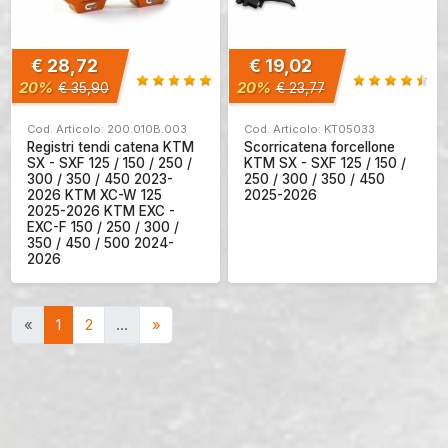
€ 28,72
€ 19,02
20%
20%
€ 35,90
€ 23,77
Cod. Articolo: 200.010B.003
Cod. Articolo: KT05033
Registri tendi catena KTM
Scorricatena forcellone
SX - SXF 125 / 150 / 250 /
KTM SX - SXF 125 / 150 /
300 / 350 / 450 2023-
250 / 300 / 350 / 450
2026 KTM XC-W 125
2025-2026
2025-2026 KTM EXC -
EXC-F 150 / 250 / 300 /
350 / 450 / 500 2024-
2026
«
1
2
…
»