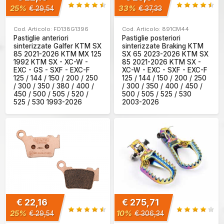
25%
33%
€ 29,54
€ 37,33
Cod. Articolo: FD138G1396
Cod. Articolo: 891CM44
Pastiglie anteriori
Pastiglie posteriori
sinterizzate Galfer KTM SX
sinterizzate Braking KTM
85 2021-2026 KTM MX 125
SX 65 2023-2026 KTM SX
1992 KTM SX - XC-W -
85 2021-2026 KTM SX -
EXC - GS - SXF - EXC-F
XC-W - EXC - SXF - EXC-F
125 / 144 / 150 / 200 / 250
125 / 144 / 150 / 200 / 250
/ 300 / 350 / 380 / 400 /
/ 300 / 350 / 400 / 450 /
450 / 500 / 505 / 520 /
500 / 505 / 525 / 530
525 / 530 1993-2026
2003-2026
€ 22,16
€ 275,71
25%
10%
€ 29,54
€ 306,34