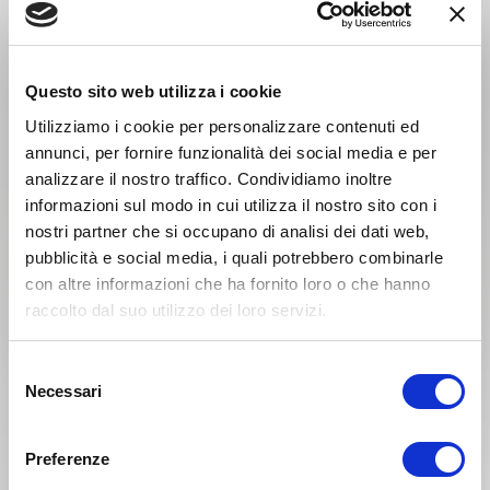
2026 KTM EXC-F 250 /
KTM SXF 250 / 350 / 450
350 2017-2026 KTM SXF
2016-2026 KTM EXC-F
450 2023-2025 KTM EXC-
250 / 350 / 450 / 500
F 450 / 500 2024-2026
2017-2026
Questo sito web utilizza i cookie
Utilizziamo i cookie per personalizzare contenuti ed
annunci, per fornire funzionalità dei social media e per
analizzare il nostro traffico. Condividiamo inoltre
informazioni sul modo in cui utilizza il nostro sito con i
nostri partner che si occupano di analisi dei dati web,
pubblicità e social media, i quali potrebbero combinarle
con altre informazioni che ha fornito loro o che hanno
€ 22,95
€ 15,18
5%
5%
raccolto dal suo utilizzo dei loro servizi.
€ 24,16
€ 15,98
Cod. Articolo: LV1463
Cod. Articolo: LV1364
Selezione
Leva freno anteriore KTM
Leva frizione KTM SX 125 /
Necessari
SX 125 / 150 / 250 / 300
150 / 300 2016-2026 KTM
del
2014-2026 KTM EXC - XC-
SX 250 250 2006-2026
consenso
W 125 / 150 / 200 / 250 /
KTM EXC - XC-W 125 / 150
300 2014-2026 KTM SXF
2017-2026 KTM SXF 250 /
Preferenze
250 / 350 / 450 2014-2026
350 2007-2026 KTM SXF
KTM EXC-F 250 / 350 /
450 2013-2026 KTM EXC -