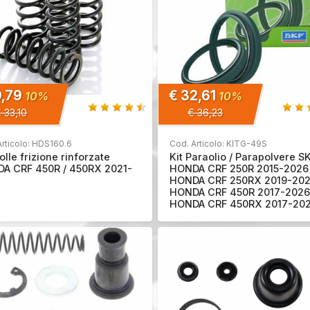
9,79
€ 32,61
10%
10%
 33,10
€ 36,23
Articolo: HDS160.6
Cod. Articolo: KITG-49S
olle frizione rinforzate
Kit Paraolio / Parapolvere S
A CRF 450R / 450RX 2021-
HONDA CRF 250R 2015-2026
HONDA CRF 250RX 2019-20
HONDA CRF 450R 2017-2026
HONDA CRF 450RX 2017-20