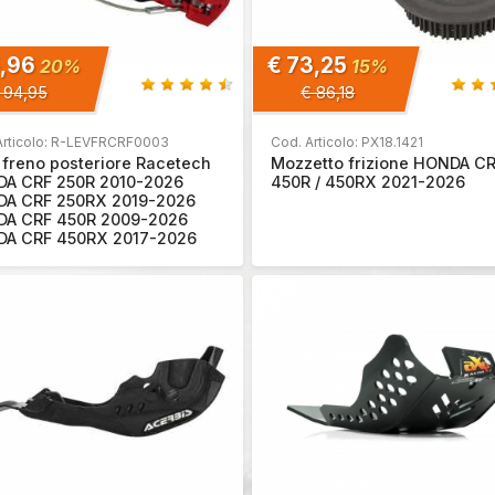
5,96
€ 73,25
20%
15%
 94,95
€ 86,18
Articolo: R-LEVFRCRF0003
Cod. Articolo: PX18.1421
 freno posteriore Racetech
Mozzetto frizione HONDA C
A CRF 250R 2010-2026
450R / 450RX 2021-2026
A CRF 250RX 2019-2026
A CRF 450R 2009-2026
A CRF 450RX 2017-2026