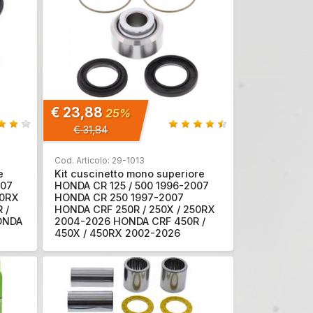
€ 23,88
25%
€ 31,84
Cod. Articolo: 29-1013
e
Kit cuscinetto mono superiore
007
HONDA CR 125 / 500 1996-2007
50RX
HONDA CR 250 1997-2007
 /
HONDA CRF 250R / 250X / 250RX
ONDA
2004-2026 HONDA CRF 450R /
450X / 450RX 2002-2026