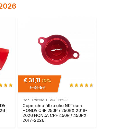
2026
€ 31,11
10%
€ 34,57
Cod. Articolo: DS94.0023R
NDA
Coperchio filtro olio NRTeam
026
HONDA CRF 250R / 250RX 2018-
2026 HONDA CRF 450R / 450RX
2017-2026