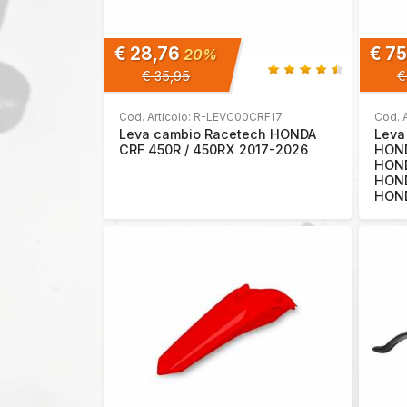
€ 28,76
€ 7
20%
€ 35,95
€
Cod. Articolo: R-LEVC00CRF17
Cod. 
Leva cambio Racetech HONDA
Leva
CRF 450R / 450RX 2017-2026
HOND
HOND
HOND
HOND