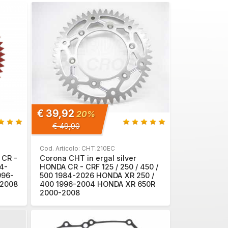
€ 39,92
20%
€ 49,90
Cod. Articolo: CHT.210EC
 CR -
Corona CHT in ergal silver
84-
HONDA CR - CRF 125 / 250 / 450 /
996-
500 1984-2026 HONDA XR 250 /
-2008
400 1996-2004 HONDA XR 650R
2000-2008