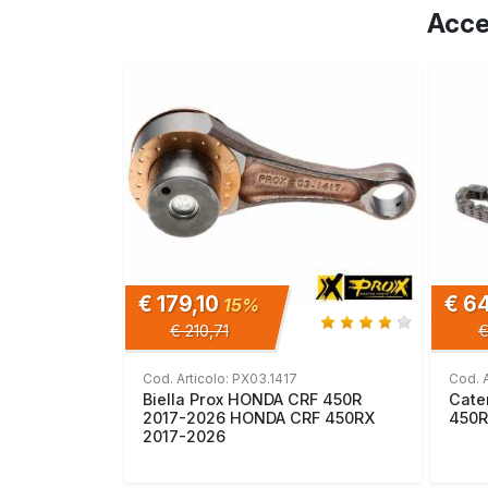
Acce
€ 179,10
€ 6
15%
€ 210,71
€
Cod. Articolo: PX03.1417
Cod. A
Biella Prox HONDA CRF 450R
Cate
2017-2026 HONDA CRF 450RX
450R
2017-2026