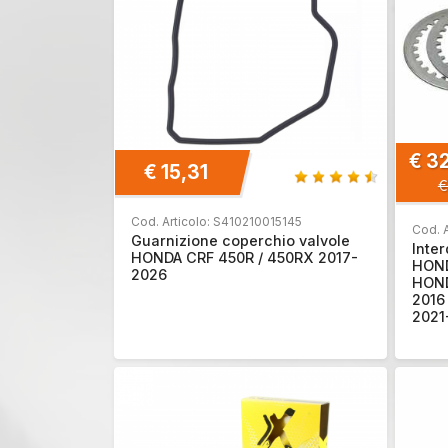
€ 3
€ 15,31
€
Cod. Articolo: S410210015145
Cod. 
Guarnizione coperchio valvole
Inter
HONDA CRF 450R / 450RX 2017-
HOND
2026
HOND
2016
2021