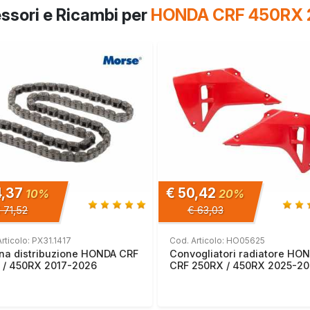
ssori e Ricambi per
HONDA CRF 450RX 
4,37
€ 50,42
10%
20%
 71,52
€ 63,03
rticolo: PX31.1417
Cod. Articolo: HO05625
na distribuzione HONDA CRF
Convogliatori radiatore HO
 / 450RX 2017-2026
CRF 250RX / 450RX 2025-2