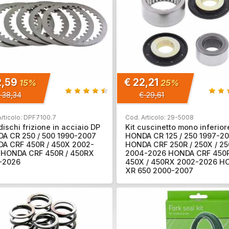
2,59
€ 22,21
15%
25%
 38,34
€ 29,61
Articolo: DPF7100.7
Cod. Articolo: 29-5008
dischi frizione in acciaio DP
Kit cuscinetto mono inferior
A CR 250 / 500 1990-2007
HONDA CR 125 / 250 1997-2
A CRF 450R / 450X 2002-
HONDA CRF 250R / 250X / 2
 HONDA CRF 450R / 450RX
2004-2026 HONDA CRF 450R
-2026
450X / 450RX 2002-2026 H
XR 650 2000-2007