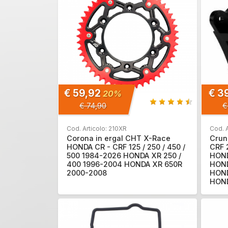
€ 59,92
€ 3
20%
€ 74,90
€
Cod. Articolo: 210XR
Cod. 
Corona in ergal CHT X-Race
Crun
HONDA CR - CRF 125 / 250 / 450 /
CRF 
500 1984-2026 HONDA XR 250 /
HOND
400 1996-2004 HONDA XR 650R
HOND
2000-2008
HOND
HOND