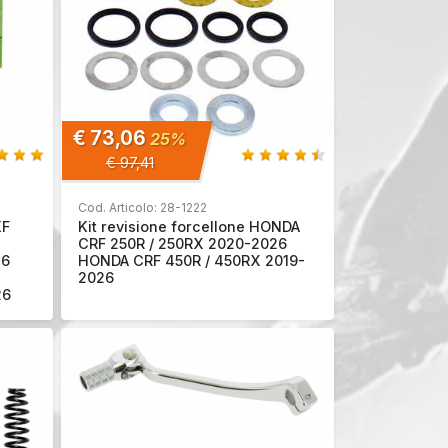
€ 73,06
25%
€ 97,41
Cod. Articolo: 28-1222
KF
Kit revisione forcellone HONDA
CRF 250R / 250RX 2020-2026
26
HONDA CRF 450R / 450RX 2019-
2026
26