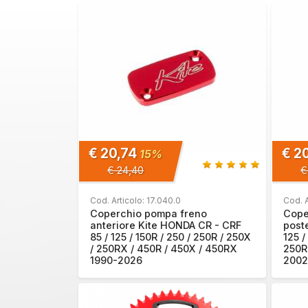
€ 20,74
€ 2
15%
€ 24,40
€
Cod. Articolo: 17.040.0
Cod. A
Coperchio pompa freno
Cope
anteriore Kite HONDA CR - CRF
post
85 / 125 / 150R / 250 / 250R / 250X
125 /
/ 250RX / 450R / 450X / 450RX
250R
1990-2026
2002