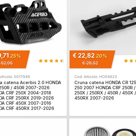
9,71
€ 22,82
25%
20%
 52,95
€ 28,52
Articolo: 0017949
Cod. Articolo: HO04623
a catena Acerbis 2.0 HONDA
Cruna catena HONDA CR 125
250R / 450R 2007-2026
250 2007 HONDA CRF 250R /
A CRF 250X 2004-2018
250X / 250RX / 450R / 450X /
A CRF 250RX 2019-2026
450RX 2007-2026
A CRF 450X 2007-2016
A CRF 450RX 2017-2026