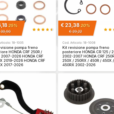
3,18
€ 23,38
25%
20%
 30,90
€ 29,22
rticolo: 18-1005
Cod. Articolo: 18-1008
revisione pompa freno
Kit revisione pompa freno
riore HONDA CRF 250R /
posteriore HONDA CR 125 / 
 2007-2026 HONDA CRF
2002-2007 HONDA CRF 250R
X 2019-2026 HONDA CRF
250X / 250RX / 450R / 450X /
X 2017-2026
450RX 2002-2026