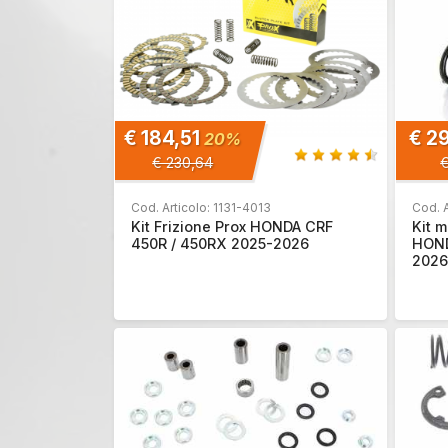
€ 184,51
€ 2
20%
€ 230,64
€
Cod. Articolo: 1131-4013
Cod. 
Kit Frizione Prox HONDA CRF
Kit m
450R / 450RX 2025-2026
HOND
2026