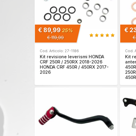
€ 89,99
€ 2
25%
€ 119,99
€
Cod. Articolo: 27-1186
Cod. A
Kit revisione leverismi HONDA
Kit 
CRF 250R / 250RX 2018-2026
ante
HONDA CRF 450R / 450RX 2017-
450R
2026
250R
450R