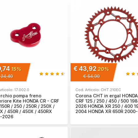
0,74
€ 43,92
15%
20%
 24,40
€ 54,90
rticolo: 17.002.0
Cod. Articolo: CHT.210EC
rchio pompa freno
Corona CHT in ergal HONDA
eriore Kite HONDA CR - CRF
CRF 125 / 250 / 450 / 500 19
 150R / 250 / 250R / 250X /
2026 HONDA XR 250 / 400 1
X / 450R / 450X / 450RX
2004 HONDA XR 650R 2000
-2026