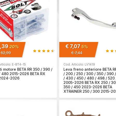
2,39
€ 7,07
20%
5%
 52,99
€ 7,44
rticolo: E-BT4-15
Cod. Articolo: LV1419
iti motore BETA RR 350 / 390 /
Leva freno anteriore BETA R
/ 480 2015-2026 BETA RX
/ 200 / 250 / 300 / 350 / 390 
2024-2026
/ 430 / 450 / 480 / 498 / 520 
2005-2026 BETA RX 250 / 30
350 / 450 2023-2026 BETA
XTRAINER 250 / 300 2015-2