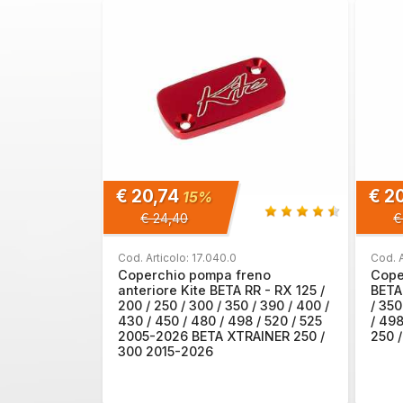
€ 20,74
€ 2
15%
€ 24,40
€
Cod. Articolo: 17.040.0
Cod. A
Coperchio pompa freno
Cope
anteriore Kite BETA RR - RX 125 /
BETA 
200 / 250 / 300 / 350 / 390 / 400 /
/ 350
430 / 450 / 480 / 498 / 520 / 525
/ 49
2005-2026 BETA XTRAINER 250 /
250 
300 2015-2026