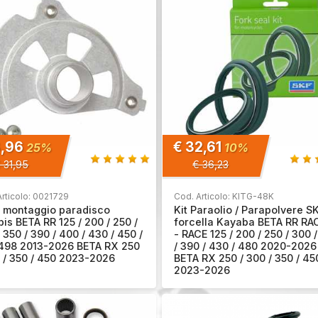
3,96
€ 32,61
25%
10%
 31,95
€ 36,23
Articolo: 0021729
Cod. Articolo: KITG-48K
di montaggio paradisco
Kit Paraolio / Parapolvere S
is BETA RR 125 / 200 / 250 /
forcella Kayaba BETA RR RA
 350 / 390 / 400 / 430 / 450 /
- RACE 125 / 200 / 250 / 300 
498 2013-2026 BETA RX 250
/ 390 / 430 / 480 2020-2026
0 / 350 / 450 2023-2026
BETA RX 250 / 300 / 350 / 45
2023-2026