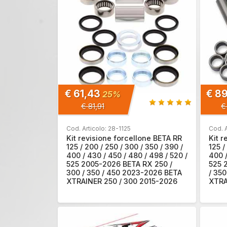
€ 61,43
€ 8
25%
€ 81,91
€
Cod. Articolo: 28-1125
Cod. A
Kit revisione forcellone BETA RR
Kit r
125 / 200 / 250 / 300 / 350 / 390 /
125 /
400 / 430 / 450 / 480 / 498 / 520 /
400 /
525 2005-2026 BETA RX 250 /
525 
300 / 350 / 450 2023-2026 BETA
/ 35
XTRAINER 250 / 300 2015-2026
XTRA