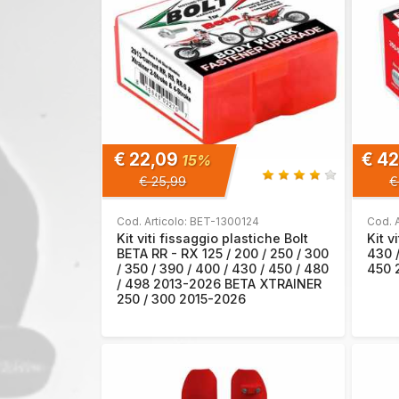
€ 22,09
€ 4
15%
€ 25,99
€
Cod. Articolo: BET-1300124
Cod. A
Kit viti fissaggio plastiche Bolt
Kit v
BETA RR - RX 125 / 200 / 250 / 300
430 
/ 350 / 390 / 400 / 430 / 450 / 480
450 
/ 498 2013-2026 BETA XTRAINER
250 / 300 2015-2026