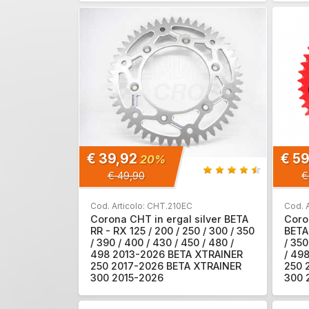
€ 39,92
€ 5
20%
€ 49,90
€
Cod. Articolo: CHT.210EC
Cod. A
Corona CHT in ergal silver BETA
Coro
RR - RX 125 / 200 / 250 / 300 / 350
BETA 
/ 390 / 400 / 430 / 450 / 480 /
/ 350
498 2013-2026 BETA XTRAINER
/ 49
250 2017-2026 BETA XTRAINER
250 
300 2015-2026
300 