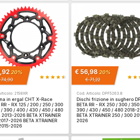
9,92
€ 56,98
20%
20%
 74,90
€ 71,22
rticolo: 2158XR
Cod. Articolo: DPF5263.8
na in ergal CHT X-Race
Dischi frizione in sughero D
RR - RX 125 / 200 / 250 / 300
BETA RR - RX 250 / 300 / 350 
 / 390 / 400 / 430 / 450 / 480
390 / 430 / 450 / 480 2018-
8 2013-2026 BETA XTRAINER
BETA XTRAINER 250 / 300 20
2017-2026 BETA XTRAINER
2026
2015-2026