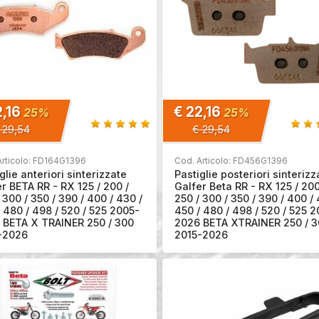
2,16
€ 22,16
25%
25%
 29,54
€ 29,54
Articolo: FD164G1396
Cod. Articolo: FD456G1396
glie anteriori sinterizzate
Pastiglie posteriori sinterizz
r BETA RR - RX 125 / 200 /
Galfer Beta RR - RX 125 / 200
 300 / 350 / 390 / 400 / 430 /
250 / 300 / 350 / 390 / 400 / 
 480 / 498 / 520 / 525 2005-
450 / 480 / 498 / 520 / 525 
 BETA X TRAINER 250 / 300
2026 BETA XTRAINER 250 / 
-2026
2015-2026