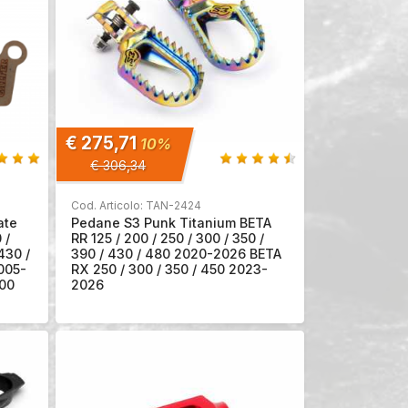
€ 275,71
10%
€ 306,34
Cod. Articolo: TAN-2424
ate
Pedane S3 Punk Titanium BETA
 /
RR 125 / 200 / 250 / 300 / 350 /
430 /
390 / 430 / 480 2020-2026 BETA
2005-
RX 250 / 300 / 350 / 450 2023-
300
2026