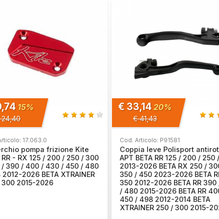
0,74
€ 33,14
15%
20%
 24,40
€ 41,43
rticolo: 17.063.0
Cod. Articolo: P91581
rchio pompa frizione Kite
Coppia leve Polisport antiro
RR - RX 125 / 200 / 250 / 300
APT BETA RR 125 / 200 / 250 
 / 390 / 400 / 430 / 450 / 480
2013-2026 BETA RX 250 / 300
8 2012-2026 BETA XTRAINER
350 / 450 2023-2026 BETA R
/ 300 2015-2026
350 2012-2026 BETA RR 390 
/ 480 2015-2026 BETA RR 400
450 / 498 2012-2014 BETA
XTRAINER 250 / 300 2015-2