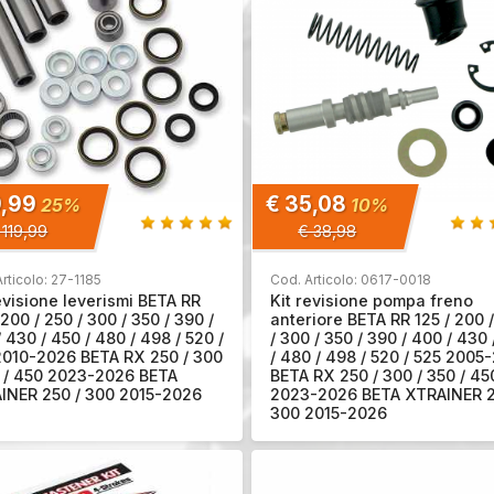
9,99
€ 35,08
25%
10%
 119,99
€ 38,98
rticolo: 27-1185
Cod. Articolo: 0617-0018
evisione leverismi BETA RR
Kit revisione pompa freno
 200 / 250 / 300 / 350 / 390 /
anteriore BETA RR 125 / 200 
 430 / 450 / 480 / 498 / 520 /
/ 300 / 350 / 390 / 400 / 430
2010-2026 BETA RX 250 / 300
/ 480 / 498 / 520 / 525 2005
0 / 450 2023-2026 BETA
BETA RX 250 / 300 / 350 / 45
INER 250 / 300 2015-2026
2023-2026 BETA XTRAINER 2
300 2015-2026