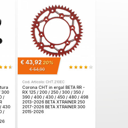
€ 43,92
20%
€ 54,90
Cod. Articolo: CHT.210EC
ttura
Corona CHT in ergal BETA RR -
/ 300
RX 125 / 200 / 250 / 300 / 350 /
 /
390 / 400 / 430 / 450 / 480 / 498
R
2013-2026 BETA XTRAINER 250
/ 430
2017-2026 BETA XTRAINER 300
 /
2015-2026
026