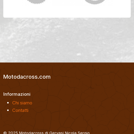
KTM MX 250 Anno 1983
Motodacross.com
Informazioni
Chi siamo
Contatti
© 2025 Motodacross di Gervasi Nicola Sergio