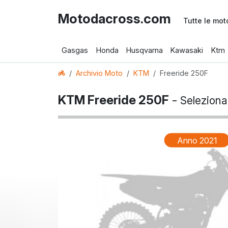
Motodacross.com
Tutte le mot
Gasgas
Honda
Husqvarna
Kawasaki
Ktm
Archivio Moto
KTM
Freeride 250F
KTM Freeride 250F
-
Seleziona
Anno 2021