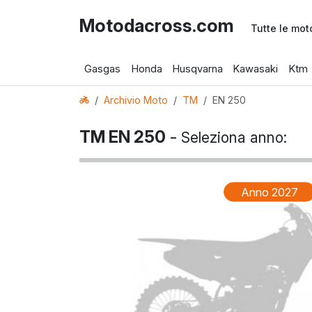
Motodacross.com
Tutte le mot
Gasgas
Honda
Husqvarna
Kawasaki
Ktm
Archivio Moto
TM
EN 250
TM EN 250
-
Seleziona anno:
Anno 2027