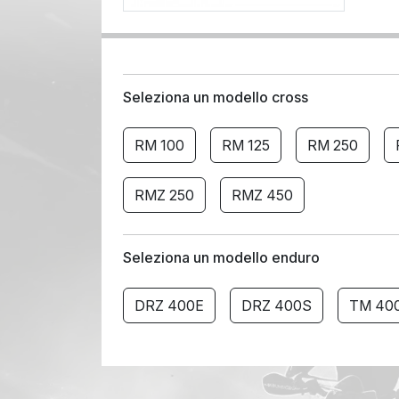
Seleziona un modello cross
RM 100
RM 125
RM 250
RMZ 250
RMZ 450
Seleziona un modello enduro
DRZ 400E
DRZ 400S
TM 40