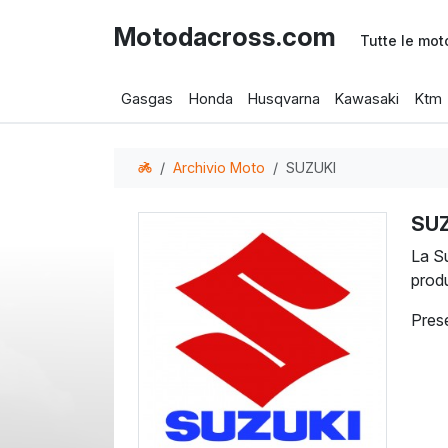
Motodacross.com
Tutte le mot
Gasgas
Honda
Husqvarna
Kawasaki
Ktm
Archivio Moto
SUZUKI
SUZ
La S
prod
Prese