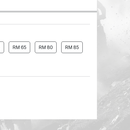
0
RM 65
RM 80
RM 85